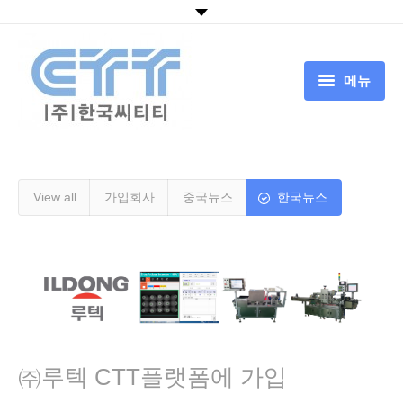
메뉴
HOME
회사소개
View all
가입회사
중국뉴스
한국뉴스
CTT서비스
CTT기술
뉴스
고객센터
㈜루텍 CTT플랫폼에 가입
中国追溯认证平台