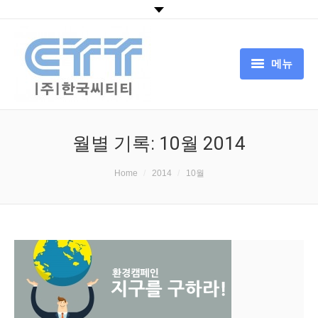
메뉴
HOME
회사소개
월별 기록:
10월 2014
CTT서비스
You are here:
Home
2014
10월
CTT기술
뉴스
고객센터
中国追溯认证平台