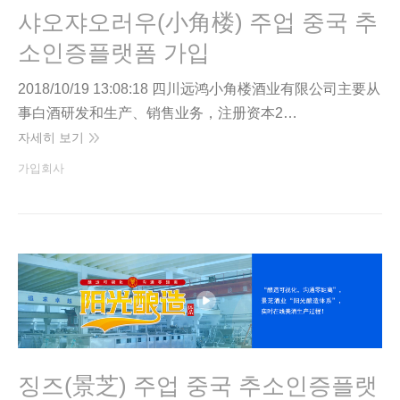
샤오쟈오러우(小角楼) 주업 중국 추
소인증플랫폼 가입
2018/10/19 13:08:18 四川远鸿小角楼酒业有限公司主要从
事白酒研发和生产、销售业务，注册资本2…
자세히 보기
가입회사
징즈(景芝) 주업 중국 추소인증플랫