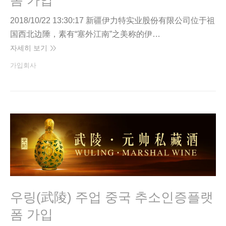
2018/10/22 13:30:17 新疆伊力特实业股份有限公司位于祖
国西北边陲，素有“塞外江南”之美称的伊…
자세히 보기
가입회사
우링(武陵) 주업 중국 추소인증플랫
폼 가입