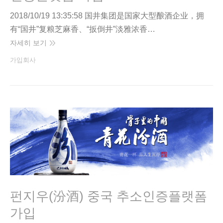
2018/10/19 13:35:58 国井集团是国家大型酿酒企业，拥
有“国井”复粮芝麻香、“扳倒井”淡雅浓香…
자세히 보기
가입회사
펀지우(汾酒) 중국 추소인증플랫폼
가입