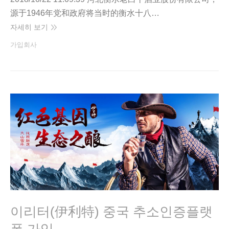
源于1946年党和政府将当时的衡水十八…
자세히 보기
가입회사
이리터(伊利特) 중국 추소인증플랫
폼 가입