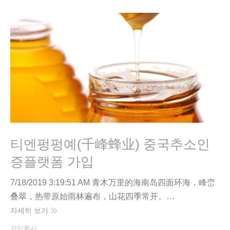
티엔펑펑예(千峰蜂业) 중국추소인
증플랫폼 가입
7/18/2019 3:19:51 AM 青木万里的海南岛四面环海，峰峦
叠翠，热带原始雨林遍布，山花四季常开。…
자세히 보기
가입회사