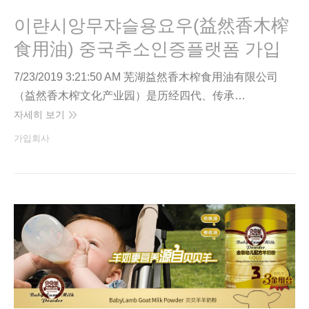
이랸시앙무쟈슬용요우(益然香木榨
食用油) 중국추소인증플랫폼 가입
7/23/2019 3:21:50 AM 芜湖益然香木榨食用油有限公司
（益然香木榨文化产业园）是历经四代、传承…
자세히 보기
가입회사