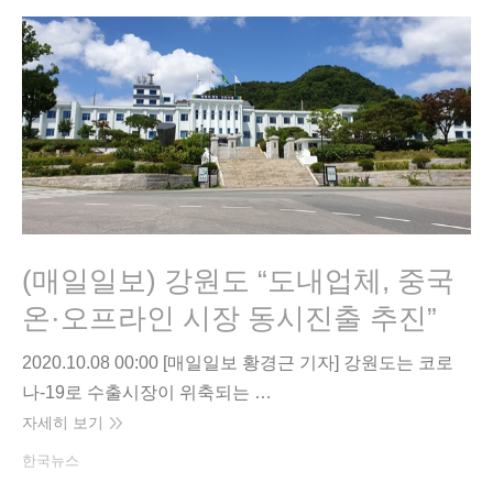
(매일일보) 강원도 “도내업체, 중국
온·오프라인 시장 동시진출 추진”
2020.10.08 00:00 [매일일보 황경근 기자] 강원도는 코로
나-19로 수출시장이 위축되는 …
자세히 보기
한국뉴스