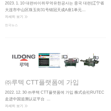
2023. 1. 10 대련바이쥐무역유한공사는 중국 대련(辽宁省
大连市中山区珠玉街31号锦冠天成A座1单元…
자세히 보기
한국뉴스
㈜루텍 CTT플랫폼에 가입
2022. 12. 30 ㈜루텍 CTT플랫폼에 가입 株式会社RUTEC
走进中国追溯认证平台 …
자세히 보기