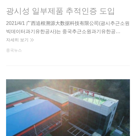
광시성 일부제품 추적인증 도입
2021/4/1 广西追根溯源大数据科技有限公司(광시추근소원
빅데이터과기유한공사)는 중국추근소원과기유한공…
자세히 보기
중국뉴스