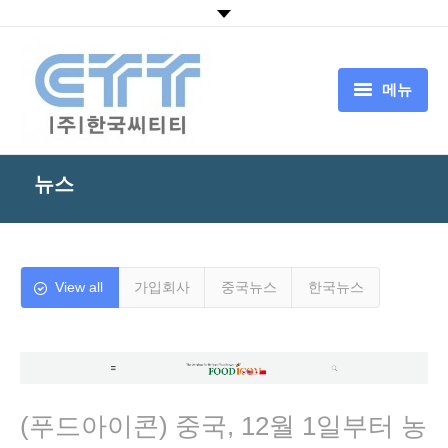
메뉴
HOME
뉴스
회사소개
CTT서비스
CTT기술
View all
가입회사
중국뉴스
한국뉴스
뉴스
고객센터
中国追溯认证平台
(푸드아이콘) 중국, 12월 1일부터 농