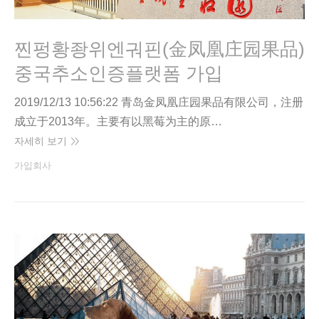
찐펑황좡위엔궈핀(金凤凰庄园果品)
중국추소인증플랫폼 가입
2019/12/13 10:56:22 青岛金凤凰庄园果品有限公司，注册
成立于2013年。主要有以黑莓为主的原…
자세히 보기
가입회사