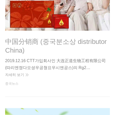
中国分销商 (중국분소상 distributor
China)
2019.12.16 CTT가입회사인 大连正道生物工程有限公司
(따리엔졍다오셩우공쳥요우시엔공스)의 Rg2…
자세히 보기
중국뉴스